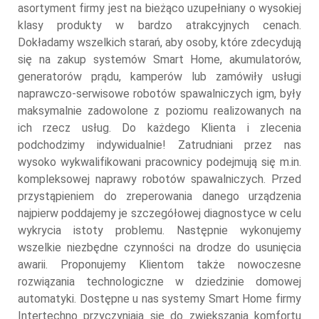
asortyment firmy jest na bieżąco uzupełniany o wysokiej
klasy produkty w bardzo atrakcyjnych cenach.
Dokładamy wszelkich starań, aby osoby, które zdecydują
się na zakup systemów Smart Home, akumulatorów,
generatorów prądu, kamperów lub zamówiły usługi
naprawczo-serwisowe robotów spawalniczych igm, były
maksymalnie zadowolone z poziomu realizowanych na
ich rzecz usług. Do każdego Klienta i zlecenia
podchodzimy indywidualnie! Zatrudniani przez nas
wysoko wykwalifikowani pracownicy podejmują się m.in.
kompleksowej naprawy robotów spawalniczych. Przed
przystąpieniem do zreperowania danego urządzenia
najpierw poddajemy je szczegółowej diagnostyce w celu
wykrycia istoty problemu. Następnie wykonujemy
wszelkie niezbędne czynności na drodze do usunięcia
awarii. Proponujemy Klientom także nowoczesne
rozwiązania technologiczne w dziedzinie domowej
automatyki. Dostępne u nas systemy Smart Home firmy
Intertechno przyczyniają się do zwiększania komfortu